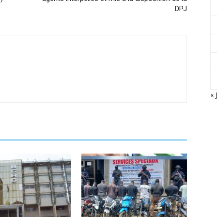
DPJ
« 