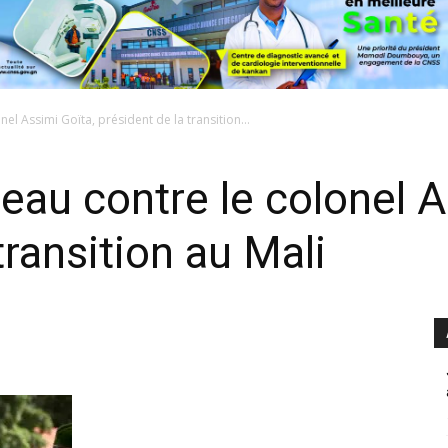
el Assimi Goïta, président de la transition...
eau contre le colonel A
transition au Mali
0