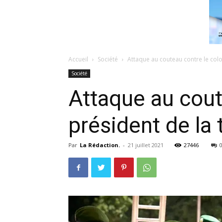
Accueil
Société
Attaque au couteau contre le colon
Société
Attaque au cout
président de la 
Par
La Rédaction.
-
21 juillet 2021
27446