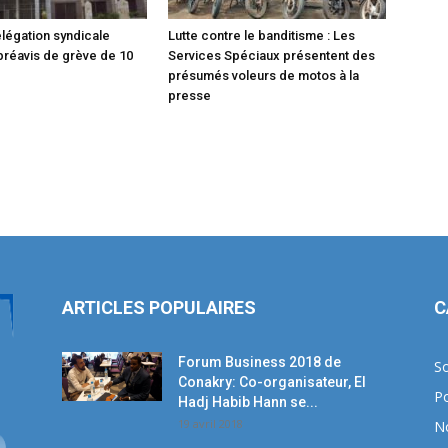
légation syndicale
Lutte contre le banditisme : Les
réavis de grève de 10
Services Spéciaux présentent des
présumés voleurs de motos à la
presse
ARTICLES POPULAIRES
C
Forum Business 2018 de
So
Conakry: Co-organisateur, El
Po
Hadj Habib Hann se...
19 avril 2018
N