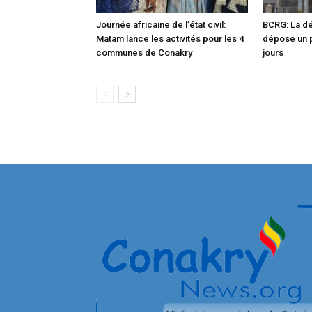
Journée africaine de l’état civil:
BCRG: La dé
Matam lance les activités pour les 4
dépose un p
communes de Conakry
jours