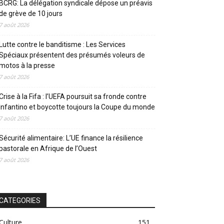
BCRG: La délégation syndicale dépose un préavis
de grève de 10 jours
7 août 2026
Lutte contre le banditisme : Les Services
Spéciaux présentent des présumés voleurs de
motos à la presse
7 août 2026
Crise à la Fifa : l’UEFA poursuit sa fronde contre
Infantino et boycotte toujours la Coupe du monde
7 août 2026
Sécurité alimentaire: L’UE finance la résilience
pastorale en Afrique de l’Ouest
7 août 2026
CATEGORIES
Culture
151