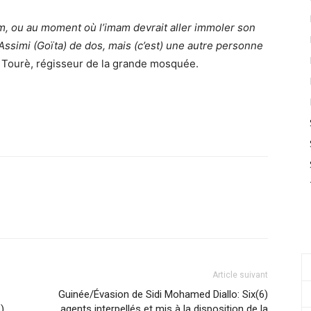
mam, ou au moment où l’imam devrait aller immoler son
ssimi (Goïta) de dos, mais (c’est) une autre personne
us Tourè, régisseur de la grande mosquée.
Article suivant
Guinée/Évasion de Sidi Mohamed Diallo: Six(6)
)
agents interpellés et mis à la disposition de la