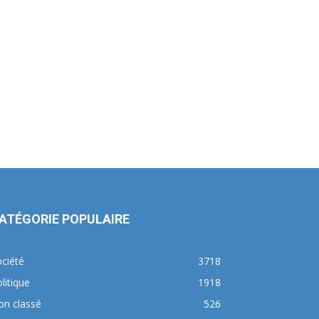
ATÉGORIE POPULAIRE
ciété
3718
litique
1918
on classé
526