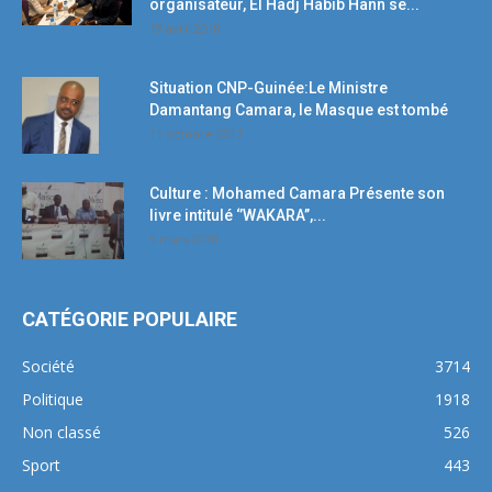
organisateur, El Hadj Habib Hann se...
19 avril 2018
Situation CNP-Guinée:Le Ministre
Damantang Camara, le Masque est tombé
11 octobre 2017
Culture : Mohamed Camara Présente son
livre intitulé ‘’WAKARA’’,...
5 mars 2018
CATÉGORIE POPULAIRE
Société
3714
Politique
1918
Non classé
526
Sport
443