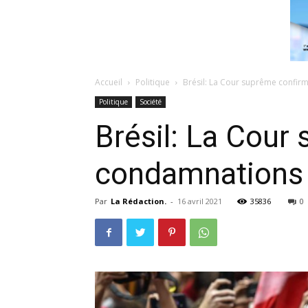
Accueil
Politique
Brésil: La Cour suprême confir
Politique
Société
Brésil: La Cour
condamnations 
Par
La Rédaction.
-
16 avril 2021
35836
0