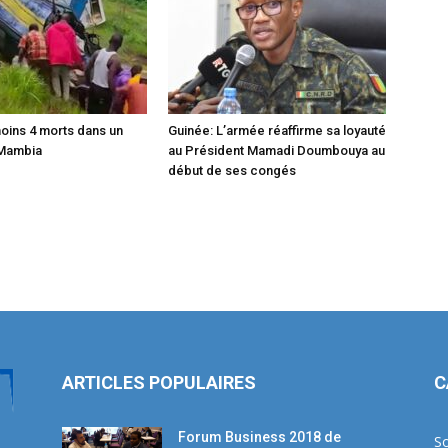
moins 4 morts dans un
Guinée: L’armée réaffirme sa loyauté
 Mambia
au Président Mamadi Doumbouya au
début de ses congés
ARTICLES POPULAIRES
C
Forum Business 2018 de
So