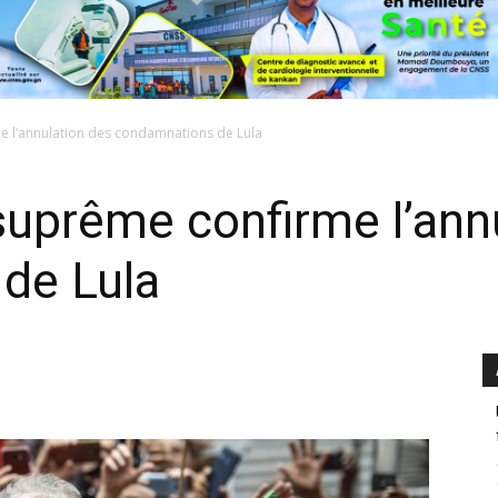
me l’annulation des condamnations de Lula
 suprême confirme l’ann
de Lula