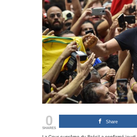
0
Share
SHARES
La Cour suprême du Brésil a confirmé jeudi