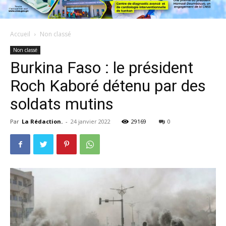
Accueil
Non classé
Non classé
Burkina Faso : le président
Roch Kaboré détenu par des
soldats mutins
Par
La Rédaction.
-
24 janvier 2022
29169
0