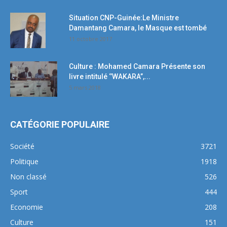
Situation CNP-Guinée:Le Ministre
Damantang Camara, le Masque est tombé
11 octobre 2017
Culture : Mohamed Camara Présente son
livre intitulé ‘’WAKARA’’,...
5 mars 2018
CATÉGORIE POPULAIRE
Société
3721
Politique
1918
Non classé
526
Sport
444
Economie
208
Culture
151