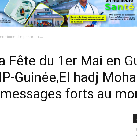
en Guinée:Le président...
la Fête du 1er Mai en G
NP-Guinée,El hadj Moh
messages forts au mon