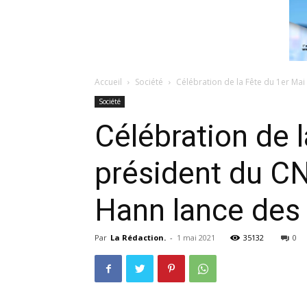
Accueil
Société
Célébration de la Fête du 1er Mai 
Société
Célébration de 
président du C
Hann lance des 
Par
La Rédaction.
-
1 mai 2021
35132
0