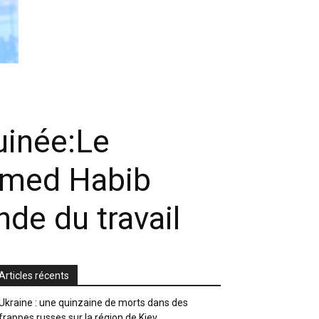
uinée:Le
amed Habib
de du travail
Articles récents
Ukraine : une quinzaine de morts dans des
frappes russes sur la région de Kiev