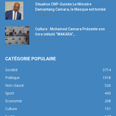
Situation CNP-Guinée:Le Ministre
Damantang Camara, le Masque est tombé
11 octobre 2017
Culture : Mohamed Camara Présente son
livre intitulé ‘’WAKARA’’,...
5 mars 2018
CATÉGORIE POPULAIRE
Société
3714
Politique
1918
Non classé
526
Sport
443
Economie
208
Culture
151