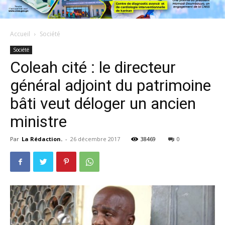
Accueil
Société
Société
Coleah cité : le directeur
général adjoint du patrimoine
bâti veut déloger un ancien
ministre
Par
La Rédaction.
-
26 décembre 2017
38469
0