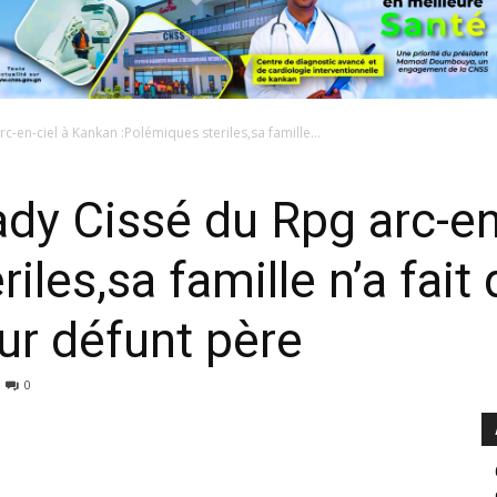
en-ciel à Kankan :Polémiques steriles,sa famille...
y Cissé du Rpg arc-en
iles,sa famille n’a fait
ur défunt père
0