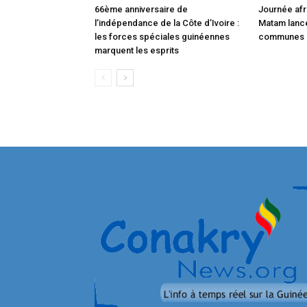
66ème anniversaire de
Journée afri
l’indépendance de la Côte d’Ivoire :
Matam lance 
les forces spéciales guinéennes
communes 
marquent les esprits