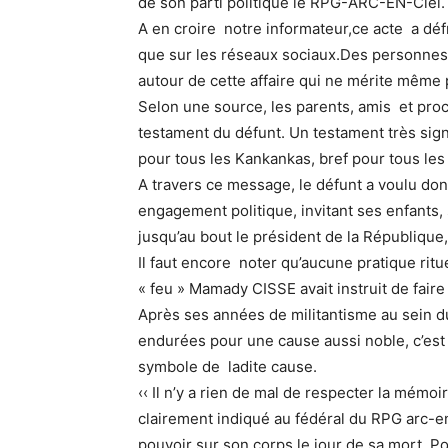
de son parti politique le RPG-ARC-EN-Ciel.
A en croire notre informateur,ce acte a déf
que sur les réseaux sociaux.Des personne
autour de cette affaire qui ne mérite même
Selon une source, les parents, amis et proc
testament du défunt. Un testament très signi
pour tous les Kankankas, bref pour tous les
A travers ce message, le défunt a voulu do
engagement politique, invitant ses enfants
jusqu’au bout le président de la Républiqu
Il faut encore noter qu’aucune pratique ritu
« feu » Mamady CISSE avait instruit de fair
Après ses années de militantisme au sein 
endurées pour une cause aussi noble, c’est a
symbole de ladite cause.
‹‹ Il n’y a rien de mal de respecter la mém
clairement indiqué au fédéral du RPG arc-en
pouvoir sur son corps le jour de sa mort. P