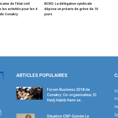
caine de l’état civil:
BCRG: La délégation syndicale
les activités pour les 4
dépose un préavis de grève de 10
de Conakry
jours
ARTICLES POPULAIRES
C
Forum Business 2018 de
So
Conakry: Co-organisateur, El
Po
Hadj Habib Hann se...
19 avril 2018
N
Sp
Situation CNP-Guinée:Le