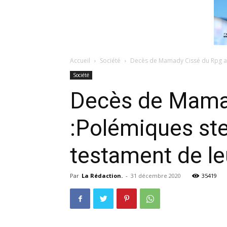
Accueil
Société
Decès de Mamady Cissé du Rpg arc-
Société
Decès de Mamad
:Polémiques ster
testament de le
Par
La Rédaction.
-
31 décembre 2020
35419