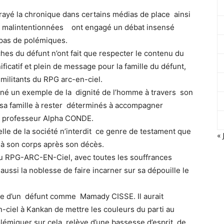
rayé la chronique dans certains médias de place ainsi
s malintentionnées ont engagé un débat insensé
 pas de polémiques.
hes du défunt n’ont fait que respecter le contenu du
ficatif et plein de message pour la famille du défunt,
 militants du RPG arc-en-ciel.
nné un exemple de la dignité de l’homme à travers son
, sa famille à rester déterminés à accompagner
e, professeur Alpha CONDE.
elle de la société n’interdit ce genre de testament que
« 
e à son corps après son décès.
du RPG-ARC-EN-Ciel, avec toutes les souffrances
ussi la noblesse de faire incarner sur sa dépouille le
oire d’un défunt comme Mamady CISSE. Il aurait
-ciel à Kankan de mettre les couleurs du parti au
olémiquer sur cela, relève d’une bassesse d’esprit de