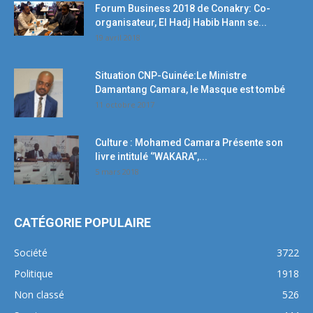
Forum Business 2018 de Conakry: Co-
organisateur, El Hadj Habib Hann se...
19 avril 2018
Situation CNP-Guinée:Le Ministre
Damantang Camara, le Masque est tombé
11 octobre 2017
Culture : Mohamed Camara Présente son
livre intitulé ‘’WAKARA’’,...
5 mars 2018
CATÉGORIE POPULAIRE
Société
3722
Politique
1918
Non classé
526