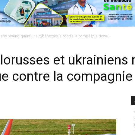
niens revendiquent une cyberattaque contre la compagnie russe...
lorusses et ukrainiens
e contre la compagnie 
0