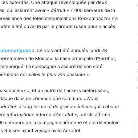
é les autorités. Une attaque revendiquée par deux
s, qui assurent avoir «
détruit
» 7 000 serveurs de la
urveillance des télécommunications Roskomnadzor n’a
uête a été ouverte par le parquet russe pour «
accès
informatiques
», 54 vols ont été annulés lundi 28
Cheremetievo de Moscou, la base principale d’Aeroflot,
communiqué. La compagnie a assuré de son côté
pérations normales le plus vite possible
».
u silencieux
», et un autre de hackers biélorusses,
 attaque dans un communiqué commun. «
Nous
ération à long terme et de grande échelle qui a abouti
ture informatique interne d’Aeroflot
», ont-ils affirmé.
0 serveurs de la compagnie aérienne et ont dit vouloir
es Russes ayant voyagé avec Aeroflot.