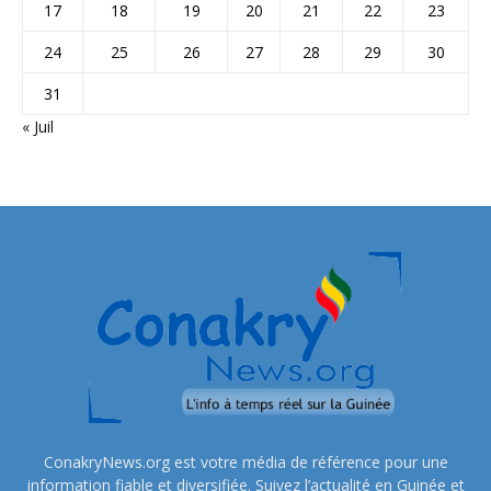
17
18
19
20
21
22
23
24
25
26
27
28
29
30
31
« Juil
ConakryNews.org est votre média de référence pour une
information fiable et diversifiée. Suivez l’actualité en Guinée et