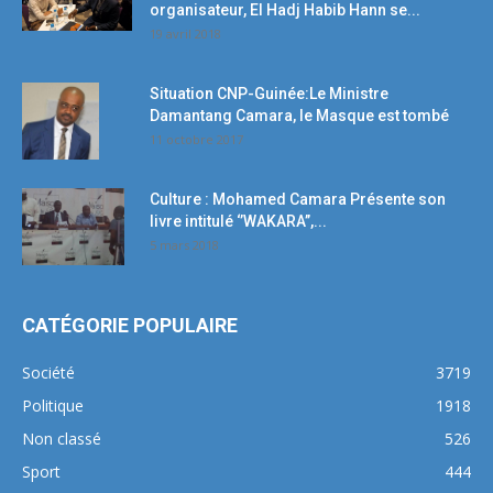
organisateur, El Hadj Habib Hann se...
19 avril 2018
Situation CNP-Guinée:Le Ministre
Damantang Camara, le Masque est tombé
11 octobre 2017
Culture : Mohamed Camara Présente son
livre intitulé ‘’WAKARA’’,...
5 mars 2018
CATÉGORIE POPULAIRE
Société
3719
Politique
1918
Non classé
526
Sport
444