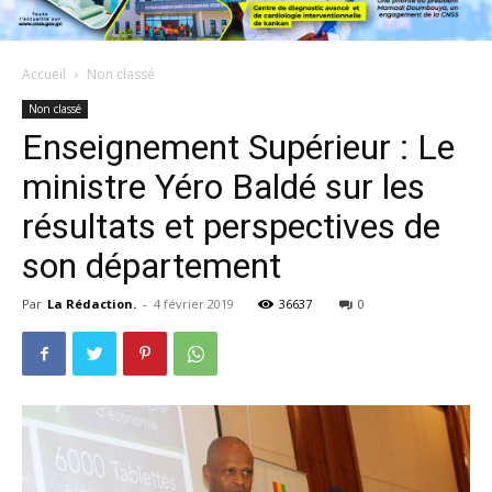
Accueil
Non classé
Non classé
Enseignement Supérieur : Le
ministre Yéro Baldé sur les
résultats et perspectives de
son département
Par
La Rédaction.
-
4 février 2019
36637
0