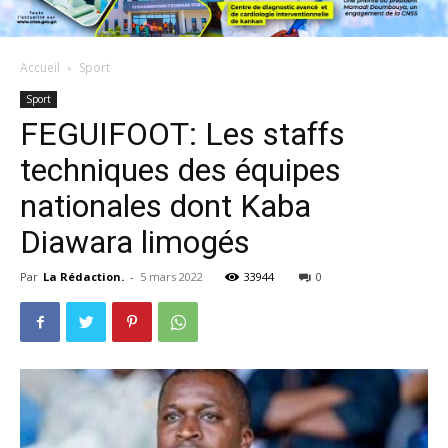
Accueil
Sport
Sport
FEGUIFOOT: Les staffs
techniques des équipes
nationales dont Kaba
Diawara limogés
Par
La Rédaction.
-
5 mars 2022
33944
0