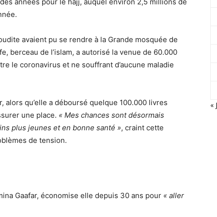
s années pour le hajj, auquel environ 2,5 millions de
nnée.
aoudite avaient pu se rendre à la Grande mosquée de
, berceau de l’islam, a autorisé la venue de 60.000
tre le coronavirus et ne souffrant d’aucune maladie
 alors qu’elle a déboursé quelque 100.000 livres
« 
ssurer une place.
« Mes chances sont désormais
erins plus jeunes et en bonne santé »
, craint cette
oblèmes de tension.
 Amina Gaafar, économise elle depuis 30 ans pour
« aller