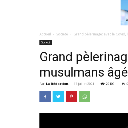
Accueil
Société
Grand pèlerinage: avec le Covid,
Société
Grand pèlerinage
musulmans âgé
Par
La Rédaction.
-
17 juillet 2021
29109