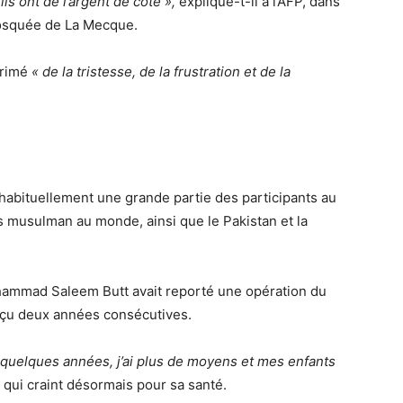
s ont de l’argent de côté »,
explique-t-il à l’AFP, dans
osquée de La Mecque.
primé
« de la tristesse, de la frustration et de la
 habituellement une grande partie des participants au
s musulman au monde, ainsi que le Pakistan et la
uhammad Saleem Butt avait reporté une opération du
éçu deux années consécutives.
s quelques années, j’ai plus de moyens et mes enfants
 qui craint désormais pour sa santé.