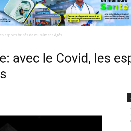
 les espoirs brisés de musulmans âgés
: avec le Covid, les es
s
0