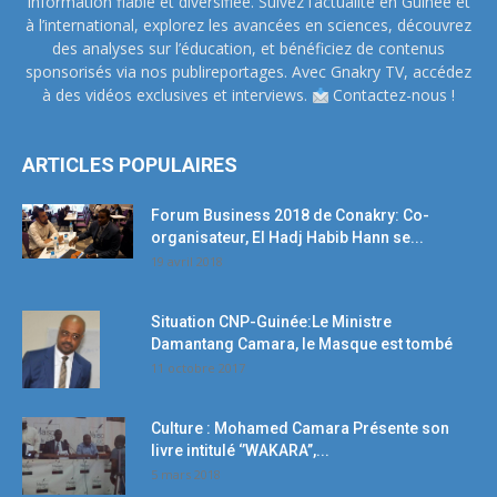
information fiable et diversifiée. Suivez l’actualité en Guinée et
à l’international, explorez les avancées en sciences, découvrez
des analyses sur l’éducation, et bénéficiez de contenus
sponsorisés via nos publireportages. Avec Gnakry TV, accédez
à des vidéos exclusives et interviews.
Contactez-nous !
ARTICLES POPULAIRES
Forum Business 2018 de Conakry: Co-
organisateur, El Hadj Habib Hann se...
19 avril 2018
Situation CNP-Guinée:Le Ministre
Damantang Camara, le Masque est tombé
11 octobre 2017
Culture : Mohamed Camara Présente son
livre intitulé ‘’WAKARA’’,...
5 mars 2018