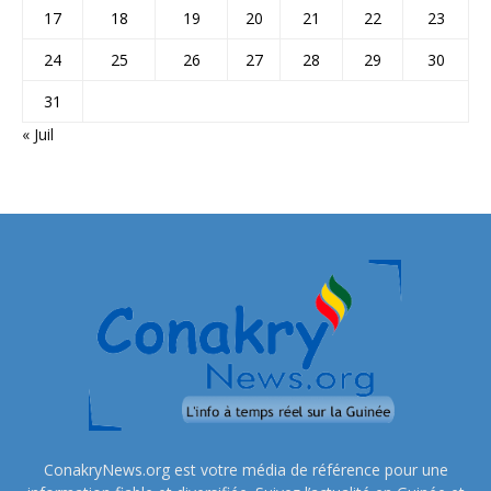
17
18
19
20
21
22
23
24
25
26
27
28
29
30
31
« Juil
ConakryNews.org est votre média de référence pour une