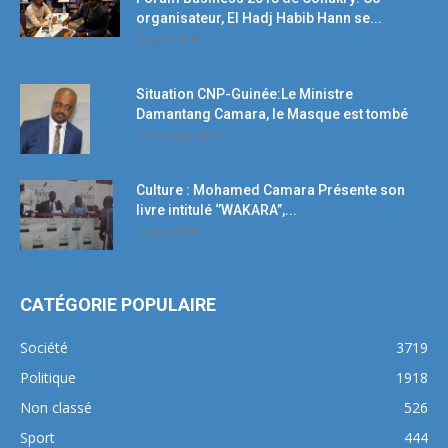
organisateur, El Hadj Habib Hann se...
19 avril 2018
Situation CNP-Guinée:Le Ministre
Damantang Camara, le Masque est tombé
11 octobre 2017
Culture : Mohamed Camara Présente son
livre intitulé ‘’WAKARA’’,...
5 mars 2018
CATÉGORIE POPULAIRE
Société
3719
Politique
1918
Non classé
526
Sport
444