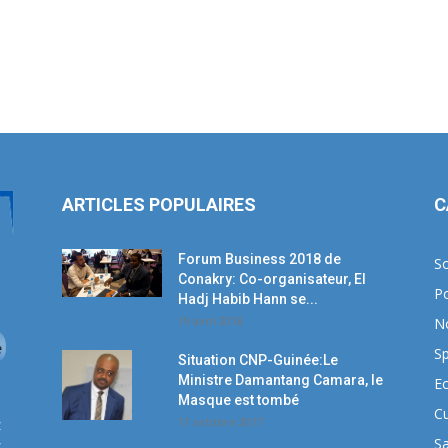
ARTICLES POPULAIRES
C
Forum Business 2018 de
So
Conakry: Co-organisateur, El
Po
Hadj Habib Hann se...
19 avril 2018
N
Sp
Situation CNP-Guinée:Le
Ministre Damantang Camara, le
E
Masque est tombé
Cu
11 octobre 2017
z
S
z