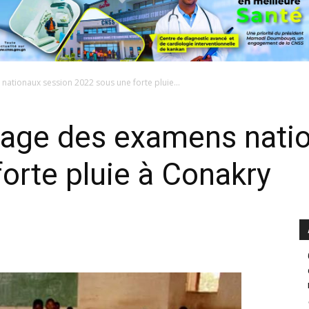
ationaux session 2022 sous une forte pluie...
rage des examens nati
orte pluie à Conakry