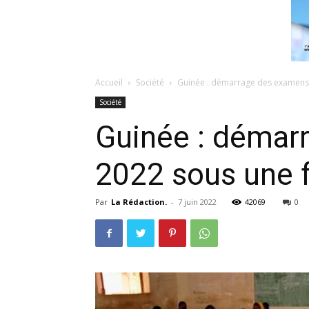
Accueil
Société
Guinée : démarrage des examens n
Société
Guinée : démar
2022 sous une f
Par
La Rédaction.
-
7 juin 2022
42069
0