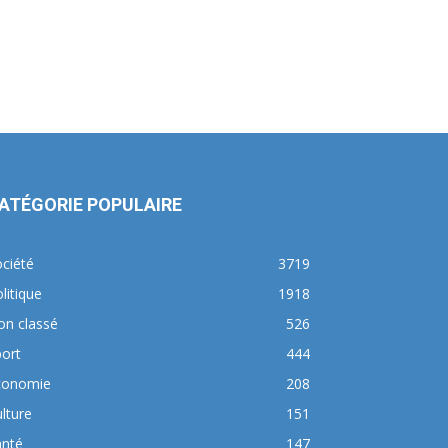
ATÉGORIE POPULAIRE
ciété
3719
litique
1918
on classé
526
ort
444
conomie
208
lture
151
anté
147