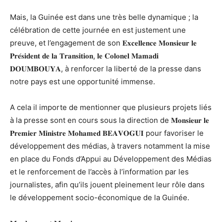
Mais, la Guinée est dans une très belle dynamique ; la
célébration de cette journée en est justement une
preuve, et l’engagement de son 𝐄𝐱𝐜𝐞𝐥𝐥𝐞𝐧𝐜𝐞 𝐌𝐨𝐧𝐬𝐢𝐞𝐮𝐫 𝐥𝐞
𝐏𝐫𝐞́𝐬𝐢𝐝𝐞𝐧𝐭 𝐝𝐞 𝐥𝐚 𝐓𝐫𝐚𝐧𝐬𝐢𝐭𝐢𝐨𝐧, 𝐥𝐞 𝐂𝐨𝐥𝐨𝐧𝐞𝐥 𝐌𝐚𝐦𝐚𝐝𝐢
𝐃𝐎𝐔𝐌𝐁𝐎𝐔𝐘𝐀, à renforcer la liberté de la presse dans
notre pays est une opportunité immense.
A cela il importe de mentionner que plusieurs projets liés
à la presse sont en cours sous la direction de 𝐌𝐨𝐧𝐬𝐢𝐞𝐮𝐫 𝐥𝐞
𝐏𝐫𝐞𝐦𝐢𝐞𝐫 𝐌𝐢𝐧𝐢𝐬𝐭𝐫𝐞 𝐌𝐨𝐡𝐚𝐦𝐞𝐝 𝐁𝐄𝐀𝐕𝐎𝐆𝐔𝐈 pour favoriser le
développement des médias, à travers notamment la mise
en place du Fonds d’Appui au Développement des Médias
et le renforcement de l’accès à l’information par les
journalistes, afin qu’ils jouent pleinement leur rôle dans
le développement socio-économique de la Guinée.