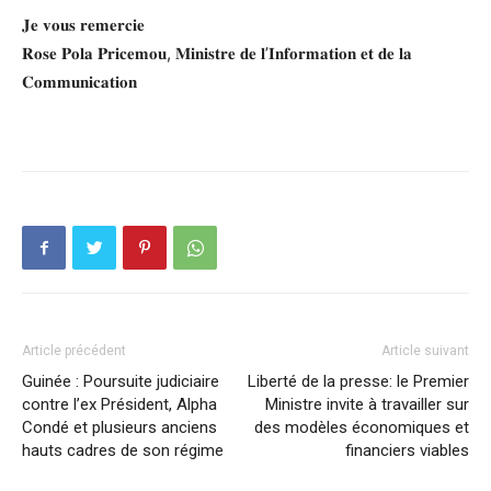
𝐉𝐞 𝐯𝐨𝐮𝐬 𝐫𝐞𝐦𝐞𝐫𝐜𝐢𝐞
𝐑𝐨𝐬𝐞 𝐏𝐨𝐥𝐚 𝐏𝐫𝐢𝐜𝐞𝐦𝐨𝐮, 𝐌𝐢𝐧𝐢𝐬𝐭𝐫𝐞 𝐝𝐞 𝐥’𝐈𝐧𝐟𝐨𝐫𝐦𝐚𝐭𝐢𝐨𝐧 𝐞𝐭 𝐝𝐞 𝐥𝐚
𝐂𝐨𝐦𝐦𝐮𝐧𝐢𝐜𝐚𝐭𝐢𝐨𝐧
Article précédent
Article suivant
Guinée : Poursuite judiciaire
Liberté de la presse: le Premier
contre l’ex Président, Alpha
Ministre invite à travailler sur
Condé et plusieurs anciens
des modèles économiques et
hauts cadres de son régime
financiers viables