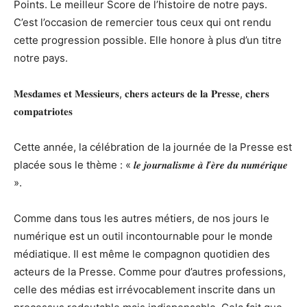
Points. Le meilleur Score de l’histoire de notre pays.
C’est l’occasion de remercier tous ceux qui ont rendu
cette progression possible. Elle honore à plus d’un titre
notre pays.
𝐌𝐞𝐬𝐝𝐚𝐦𝐞𝐬 𝐞𝐭 𝐌𝐞𝐬𝐬𝐢𝐞𝐮𝐫𝐬, 𝐜𝐡𝐞𝐫𝐬 𝐚𝐜𝐭𝐞𝐮𝐫𝐬 𝐝𝐞 𝐥𝐚 𝐏𝐫𝐞𝐬𝐬𝐞, 𝐜𝐡𝐞𝐫𝐬
𝐜𝐨𝐦𝐩𝐚𝐭𝐫𝐢𝐨𝐭𝐞𝐬
Cette année, la célébration de la journée de la Presse est
placée sous le thème : « 𝒍𝒆 𝒋𝒐𝒖𝒓𝒏𝒂𝒍𝒊𝒔𝒎𝒆 𝒂̀ 𝒍’𝒆̀𝒓𝒆 𝒅𝒖 𝒏𝒖𝒎𝒆́𝒓𝒊𝒒𝒖𝒆
».
Comme dans tous les autres métiers, de nos jours le
numérique est un outil incontournable pour le monde
médiatique. Il est même le compagnon quotidien des
acteurs de la Presse. Comme pour d’autres professions,
celle des médias est irrévocablement inscrite dans un