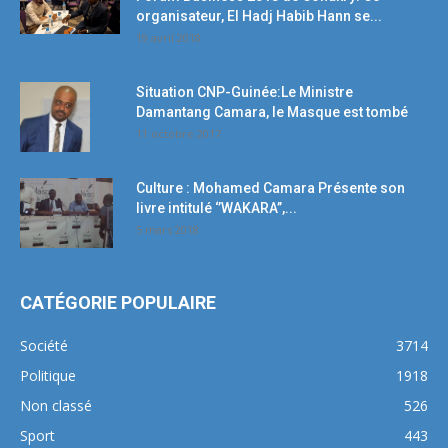
organisateur, El Hadj Habib Hann se...
19 avril 2018
Situation CNP-Guinée:Le Ministre
Damantang Camara, le Masque est tombé
11 octobre 2017
Culture : Mohamed Camara Présente son
livre intitulé ‘’WAKARA’’,...
5 mars 2018
CATÉGORIE POPULAIRE
Société
3714
Politique
1918
Non classé
526
Sport
443