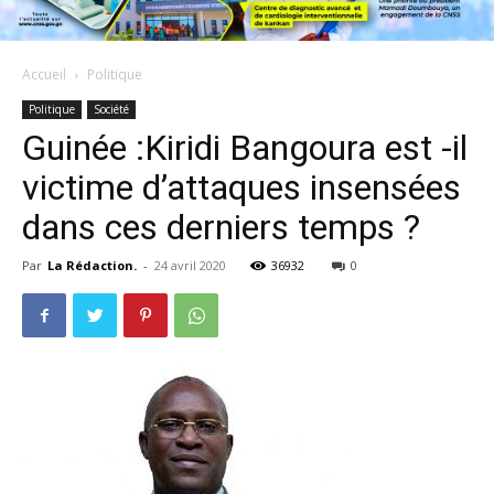
Accueil
Politique
Politique
Société
Guinée :Kiridi Bangoura est -il
victime d’attaques insensées
dans ces derniers temps ?
Par
La Rédaction.
-
24 avril 2020
36932
0