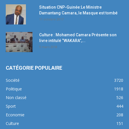
Situation CNP-Guinée:Le Ministre
Damantang Camara, le Masque est tombé
11 octobre 2017
Culture : Mohamed Camara Présente son
livre intitulé ‘’WAKARA’’,...
5 mars 2018
CATÉGORIE POPULAIRE
Société
3720
Politique
1918
Non classé
526
Sport
444
Economie
208
Culture
151