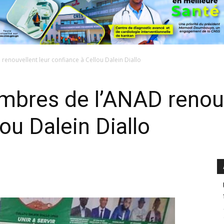
enouvellent leur confiance à Cellou Dalein Diallo
bres de l’ANAD renouv
ou Dalein Diallo
0