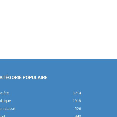
ATÉGORIE POPULAIRE
ciété
3714
litique
1918
on classé
526
ort
443