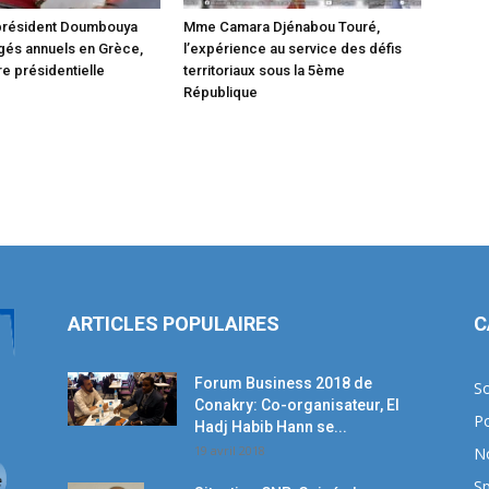
 président Doumbouya
Mme Camara Djénabou Touré,
gés annuels en Grèce,
l’expérience au service des défis
e présidentielle
territoriaux sous la 5ème
République
ARTICLES POPULAIRES
C
Forum Business 2018 de
So
Conakry: Co-organisateur, El
Po
Hadj Habib Hann se...
19 avril 2018
N
Sp