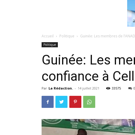
Accueil
Politique
Guinée: Les membres de l’ANAD r
Politique
Guinée: Les mem
confiance à Cell
Par
La Rédaction.
-
14 juillet 2021
33575