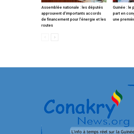
Assemblée nationale : les députés
Guinée : le
approuvent d’importants accords
part en con
de financement pour l’énergie et les
une premièr
routes