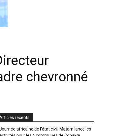
irecteur
adre chevronné
Articles récents
Journée africaine de l’état civil: Matam lance les
activités pour les 4 communes de Conakry