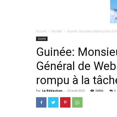
Accueil
Société
Guinée: Monsieur Mamoudou DIANÉ
Société
Guinée: Monsie
Général de Web
rompu à la tâch
Par
La Rédaction.
-
23 août 2023
34466
0