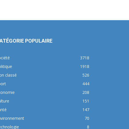
ATÉGORIE POPULAIRE
ciété
3718
litique
1918
on classé
526
ort
444
conomie
208
lture
151
anté
147
nvironnement
70
echnologie
8