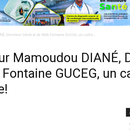
, Directeur Général de Web Fontaine GUCEG, un cadre...
ur Mamoudou DIANÉ, D
 Fontaine GUCEG, un c
e!