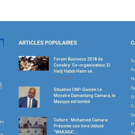
ARTICLES POPULAIRES
C
Forum Business 2018 de
So
Conakry: Co-organisateur, El
Po
Hadj Habib Hann se...
19 avril 2018
N
Sp
Situation CNP-Guinée:Le
Ministre Damantang Camara, le
E
Masque est tombé
Cu
11 octobre 2017
z
S
z
Culture : Mohamed Camara
ses
E
Présente son livre intitulé
‘’WAKARA’’,...
T
ry