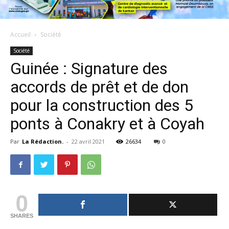
Accueil
Société
Société
Guinée : Signature des
accords de prêt et de don
pour la construction des 5
ponts à Conakry et à Coyah
Par
La Rédaction.
-
22 avril 2021
26634
0
0
SHARES