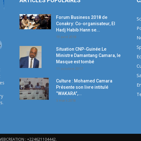
ARTICLES POPULAIRES
C
Forum Business 2018 de
So
Conakry: Co-organisateur, El
Po
Hadj Habib Hann se...
19 avril 2018
N
Sp
Situation CNP-Guinée:Le
Ministre Damantang Camara, le
E
Masque est tombé
Cu
11 octobre 2017
z
S
z
Culture : Mohamed Camara
ses
E
Présente son livre intitulé
‘’WAKARA’’,...
T
ry
5 mars 2018
s.
224WEBCREATION : +224621104442.