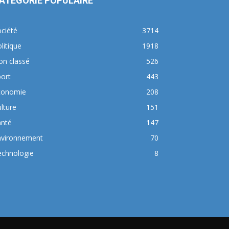
ATÉGORIE POPULAIRE
ciété
3714
litique
1918
on classé
526
ort
443
conomie
208
lture
151
anté
147
nvironnement
70
echnologie
8