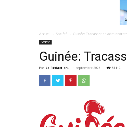
Accueil
Société
Guinée: Tracasseries administrati
Société
Guinée: Tracass
Par
La Rédaction.
-
1 septembre 2023
31112