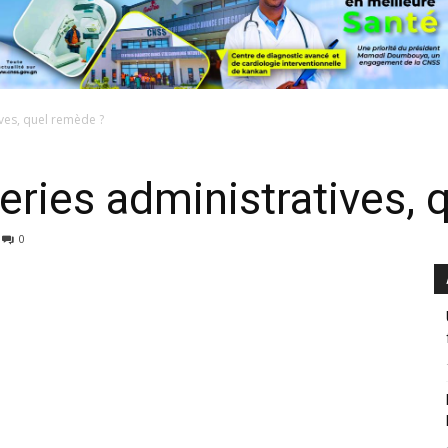
ves, quel remède ?
eries administratives, 
0