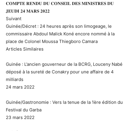
𝐂𝐎𝐌𝐏𝐓𝐄 𝐑𝐄𝐍𝐃𝐔 𝐃𝐔 𝐂𝐎𝐍𝐒𝐄𝐈𝐋 𝐃𝐄𝐒 𝐌𝐈𝐍𝐈𝐒𝐓𝐑𝐄𝐒 𝐃𝐔
𝐉𝐄𝐔𝐃𝐈 𝟐𝟒 𝐌𝐀𝐑𝐒 𝟐𝟎𝟐𝟐
Suivant
Guinée/Décret : 24 heures après son limogeage, le
commissaire Abdoul Malick Koné encore nommé à la
place de Colonel Moussa Thiegboro Camara
Articles Similaires
Guinée : L’ancien gouverneur de la BCRG, Louceny Nabé
déposé à la sureté de Conakry pour une affaire de 4
milliards
24 mars 2022
Guinée/Gastronomie : Vers la tenue de la 1ère édition du
Festival du Garba
23 mars 2022