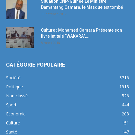
Situation CNP-Guinée:Le Ministre
Damantang Camara, le Masque est tombé
11 octobre 2017
Culture : Mohamed Camara Présente son
livre intitulé ‘’WAKARA’’,...
5 mars 2018
CATÉGORIE POPULAIRE
Société
3716
Politique
1918
Non classé
526
Sport
444
Economie
208
Culture
151
Santé
147