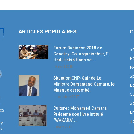
ARTICLES POPULAIRES
C
Forum Business 2018 de
So
Conakry: Co-organisateur, El
Po
Hadj Habib Hann se...
19 avril 2018
N
Sp
Situation CNP-Guinée:Le
Ministre Damantang Camara, le
E
Masque est tombé
Cu
11 octobre 2017
z
S
z
Culture : Mohamed Camara
ses
E
Présente son livre intitulé
‘’WAKARA’’,...
T
ry
5 mars 2018
s.