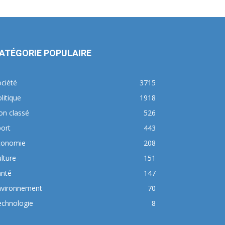
ATÉGORIE POPULAIRE
ciété
3715
litique
1918
on classé
526
ort
443
conomie
208
lture
151
anté
147
nvironnement
70
echnologie
8