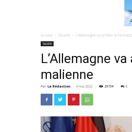
Accueil
Société
L’Allemagne va arrêter la formati
Société
L’Allemagne va 
malienne
Par
La Rédaction.
-
4 mai 2022
29734
0