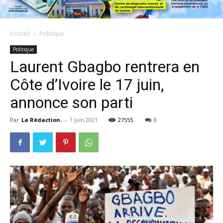
Accueil
Politique
Politique
Laurent Gbagbo rentrera en
Côte d’Ivoire le 17 juin,
annonce son parti
Par
La Rédaction.
-
1 juin 2021
27555
0