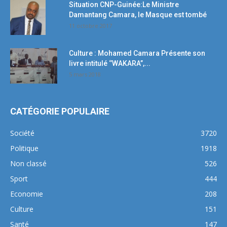
Situation CNP-Guinée:Le Ministre
Damantang Camara, le Masque est tombé
11 octobre 2017
Culture : Mohamed Camara Présente son
livre intitulé ‘’WAKARA’’,...
5 mars 2018
CATÉGORIE POPULAIRE
Société
3720
Politique
1918
Non classé
526
Sport
444
Economie
208
Culture
151
Santé
147