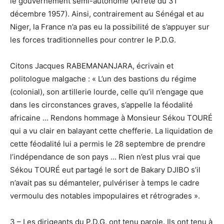
le gouvernement semi-autonome (Arrêté du 31
décembre 1957). Ainsi, contrairement au Sénégal et au
Niger, la France n’a pas eu la possibilité de s’appuyer sur
les forces traditionnelles pour contrer le P.D.G.
Citons Jacques RABEMANANJARA, écrivain et
politologue malgache : « L’un des bastions du régime
(colonial), son artillerie lourde, celle qu’il n’engage que
dans les circonstances graves, s’appelle la féodalité
africaine … Rendons hommage à Monsieur Sékou TOURÉ
qui a vu clair en balayant cette chefferie. La liquidation de
cette féodalité lui a permis le 28 septembre de prendre
l’indépendance de son pays … Rien n’est plus vrai que
Sékou TOURÉ eut partagé le sort de Bakary DJIBO s’il
n’avait pas su démanteler, pulvériser à temps le cadre
vermoulu des notables impopulaires et rétrogrades ».
3 – Les dirigeants du P.D.G. ont tenu parole. Ils ont tenu à