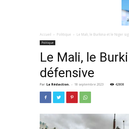
Accueil
Politique
Le Mali, le Burkina et le Niger s
Politique
Le Mali, le Burk
défensive
Par
La Rédaction.
-
18 septembre 2023
42808