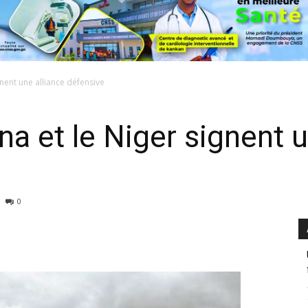
ignent une alliance défensive
ina et le Niger signent 
0