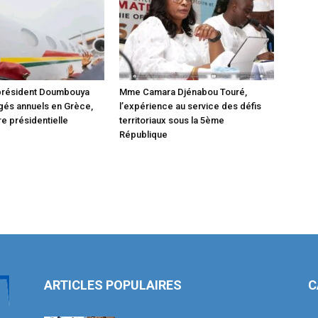
 président Doumbouya
Mme Camara Djénabou Touré,
gés annuels en Grèce,
l’expérience au service des défis
e présidentielle
territoriaux sous la 5ème
République
ARTICLES POPULAIRES
C