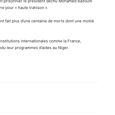
nent prisonnier le président déchu Mohamed Bazoum
vre pour « haute trahison ».
ont fait plus d’une centaine de morts dont une moitié
 institutions internationales comme la France,
endu leur programmes d’aides au Niger.