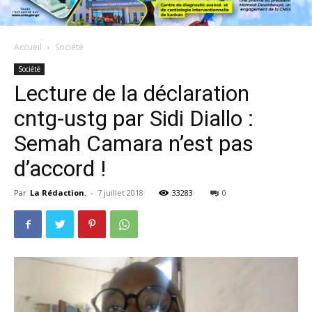
Accueil
Société
Société
Lecture de la déclaration
cntg-ustg par Sidi Diallo :
Semah Camara n’est pas
d’accord !
Par
La Rédaction.
-
7 juillet 2018
33283
0