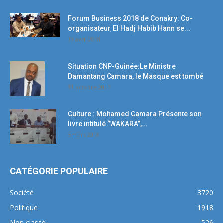
Forum Business 2018 de Conakry: Co-
organisateur, El Hadj Habib Hann se...
19 avril 2018
Situation CNP-Guinée:Le Ministre
Damantang Camara, le Masque est tombé
11 octobre 2017
Culture : Mohamed Camara Présente son
livre intitulé ‘’WAKARA’’,...
5 mars 2018
CATÉGORIE POPULAIRE
Société
3720
Politique
1918
Non classé
526