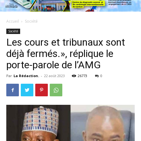
Accueil
Société
Société
Les cours et tribunaux sont
déjà fermés.», réplique le
porte-parole de l’AMG
Par
La Rédaction.
-
22 août 2023
26773
0