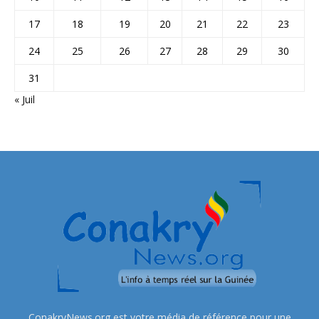
17
18
19
20
21
22
23
24
25
26
27
28
29
30
31
« Juil
ConakryNews.org est votre média de référence pour une