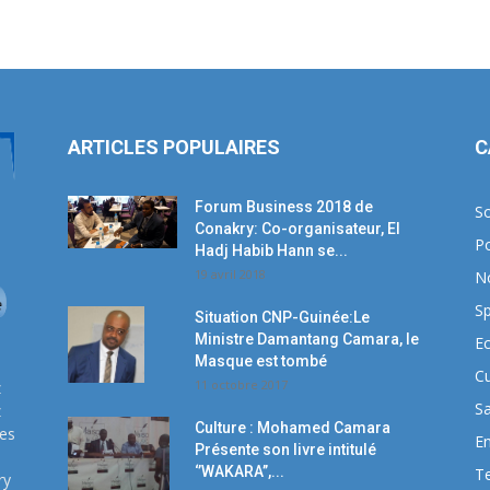
ARTICLES POPULAIRES
C
Forum Business 2018 de
So
Conakry: Co-organisateur, El
Po
Hadj Habib Hann se...
19 avril 2018
N
Sp
Situation CNP-Guinée:Le
Ministre Damantang Camara, le
E
Masque est tombé
Cu
11 octobre 2017
z
S
z
Culture : Mohamed Camara
ses
E
Présente son livre intitulé
‘’WAKARA’’,...
T
ry