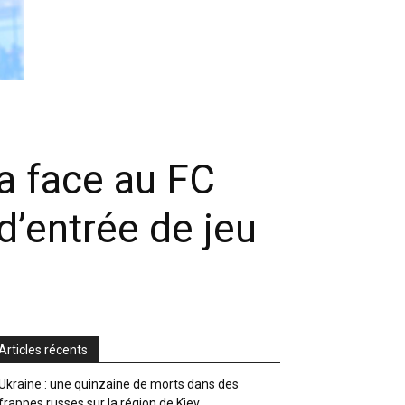
ya face au FC
d’entrée de jeu
Articles récents
Ukraine : une quinzaine de morts dans des
frappes russes sur la région de Kiev