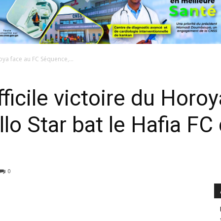
oroya face au FC Séquence,...
ifficile victoire du Horo
lo Star bat le Hafia FC 
0