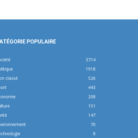
ATÉGORIE POPULAIRE
ciété
3714
litique
1918
on classé
526
ort
443
conomie
208
lture
151
anté
147
nvironnement
70
echnologie
8