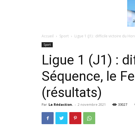
Accueil
Sport
Ligue 1 (J1) : difficile victoire du H
Sport
Ligue 1 (J1) : d
Séquence, le Fel
(résultats)
Par
La Rédaction.
-
2 novembre 2021
33027