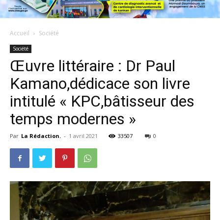
Accueil
Société
Société
Œuvre littéraire : Dr Paul
Kamano,dédicace son livre
intitulé « KPC,bâtisseur des
temps modernes »
Par
La Rédaction.
-
1 avril 2021
33507
0