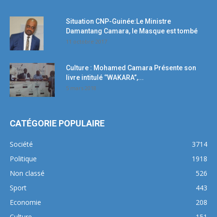
Situation CNP-Guinée:Le Ministre
Damantang Camara, le Masque est tombé
11 octobre 2017
Culture : Mohamed Camara Présente son
livre intitulé ‘’WAKARA’’,...
5 mars 2018
CATÉGORIE POPULAIRE
Société
3714
Politique
1918
Non classé
526
Sport
443
Economie
208
Culture
151