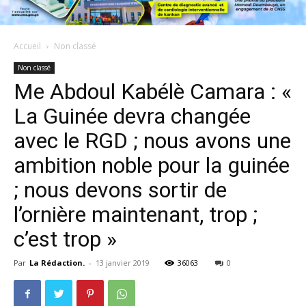
Accueil
Non classé
Non classé
Me Abdoul Kabélè Camara : «
La Guinée devra changée
avec le RGD ; nous avons une
ambition noble pour la guinée
; nous devons sortir de
l’ornière maintenant, trop ;
c’est trop »
Par
La Rédaction.
-
13 janvier 2019
36063
0