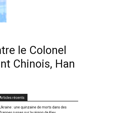
tre le Colonel
nt Chinois, Han
Articles récents
Ukraine : une quinzaine de morts dans des
frappes russes sur la région de Kiev