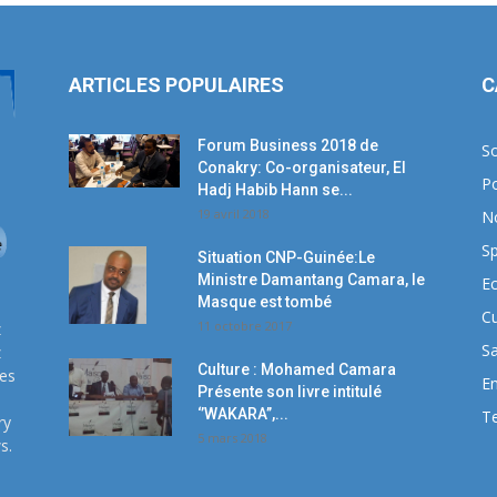
ARTICLES POPULAIRES
C
Forum Business 2018 de
So
Conakry: Co-organisateur, El
Po
Hadj Habib Hann se...
19 avril 2018
N
Sp
Situation CNP-Guinée:Le
Ministre Damantang Camara, le
E
Masque est tombé
Cu
11 octobre 2017
z
S
z
Culture : Mohamed Camara
ses
E
Présente son livre intitulé
‘’WAKARA’’,...
T
ry
5 mars 2018
s.