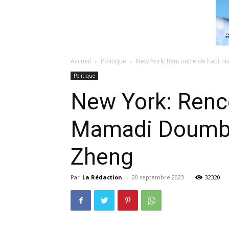
Accueil
Politique
New York: Rencontre de haut ni
Politique
New York: Renco
Mamadi Doumbou
Zheng
Par
La Rédaction.
-
20 septembre 2023
32320