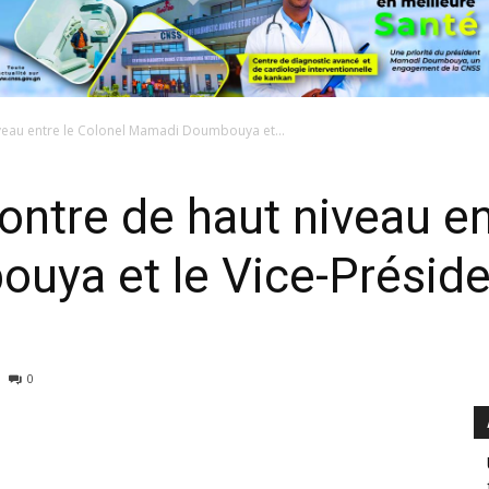
veau entre le Colonel Mamadi Doumbouya et...
ntre de haut niveau en
ya et le Vice-Préside
0