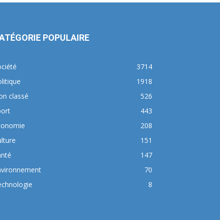
ATÉGORIE POPULAIRE
ciété
3714
litique
1918
on classé
526
ort
443
conomie
208
lture
151
anté
147
nvironnement
70
echnologie
8