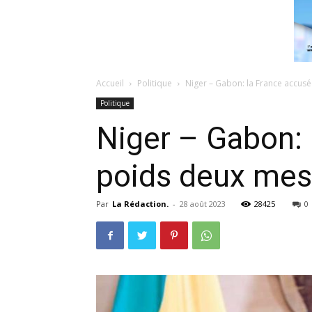
Accueil
Politique
Niger – Gabon: la France accusé
Politique
Niger – Gabon: 
poids deux mes
Par
La Rédaction.
-
28 août 2023
28425
0