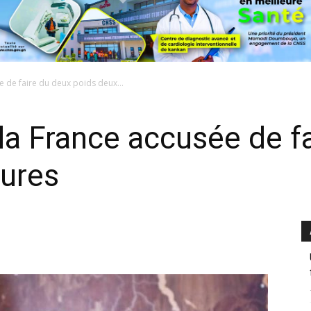
e de faire du deux poids deux...
la France accusée de f
ures