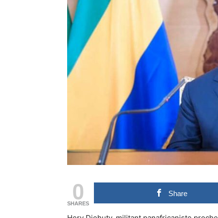
0
Share
SHARES
Hery Djehuty, militant panafricaniste proch