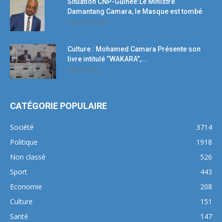
Situation CNP-Guinée:Le Ministre
Damantang Camara, le Masque est tombé
11 octobre 2017
Culture : Mohamed Camara Présente son
livre intitulé ‘’WAKARA’’,...
5 mars 2018
CATÉGORIE POPULAIRE
Société
3714
Politique
1918
Non classé
526
Sport
443
Economie
208
Culture
151
Santé
147