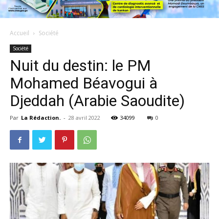
Accueil
Société
Société
Nuit du destin: le PM
Mohamed Béavogui à
Djeddah (Arabie Saoudite)
Par
La Rédaction.
-
28 avril 2022
34099
0