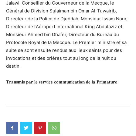
Jalawi, Conseiller du Gouverneur de la Mecque, le
Général de Division Sulaiman bin Omar Al-Tuwairib,
Directeur de la Police de Djeddah, Monsieur Issam Nour,
Directeur de l’Aéroport international King Abdulaziz et
Monsieur Ahmed bin Dhafer, Directeur du Bureau du
Protocole Royal de la Mecque. Le Premier ministre et sa
suite se sont ensuite rendus aux lieux saints pour des
invocations et des prières tout au long de la nuit du
destin.
𝐓𝐫𝐚𝐧𝐬𝐦𝐢𝐬 𝐩𝐚𝐫 𝐥𝐞 𝐬𝐞𝐫𝐯𝐢𝐜𝐞 𝐜𝐨𝐦𝐦𝐮𝐧𝐢𝐜𝐚𝐭𝐢𝐨𝐧 𝐝𝐞 𝐥𝐚 𝐏𝐫𝐢𝐦𝐚𝐭𝐮𝐫𝐞