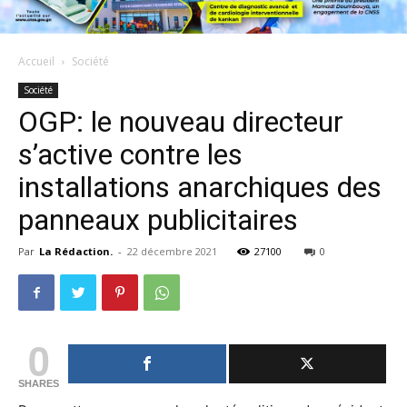
Accueil
Société
Société
OGP: le nouveau directeur
s’active contre les
installations anarchiques des
panneaux publicitaires
Par
La Rédaction.
-
22 décembre 2021
27100
0
0
SHARES