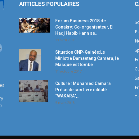
ARTICLES POPULAIRES
C
Forum Business 2018 de
So
Conakry: Co-organisateur, El
Po
Hadj Habib Hann se...
19 avril 2018
N
Sp
Situation CNP-Guinée:Le
Ministre Damantang Camara, le
E
Masque est tombé
Cu
11 octobre 2017
z
S
z
Culture : Mohamed Camara
ses
E
Présente son livre intitulé
‘’WAKARA’’,...
T
ry
5 mars 2018
s.