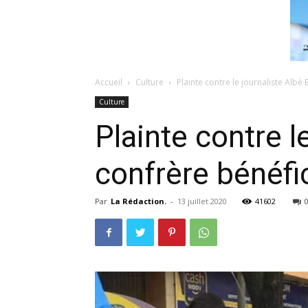
Accueil
Culture
Plainte contre le journaliste Albé
Culture
Plainte contre l
confrère bénéfic
Par
La Rédaction.
-
13 juillet 2020
41602