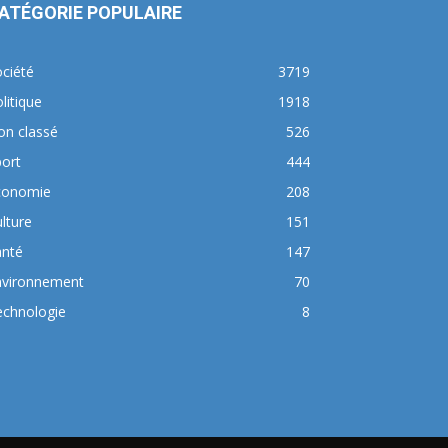
ATÉGORIE POPULAIRE
ciété
3719
litique
1918
on classé
526
ort
444
conomie
208
lture
151
anté
147
nvironnement
70
echnologie
8