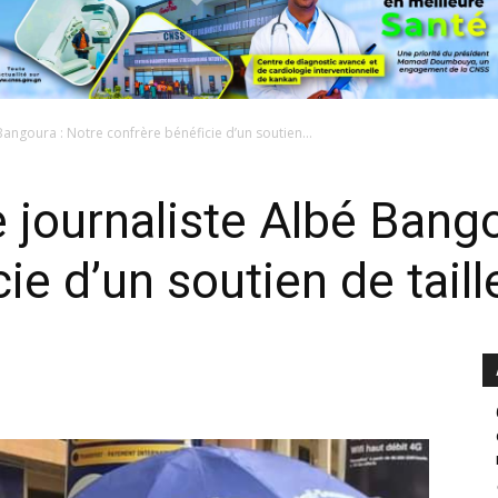
 Bangoura : Notre confrère bénéficie d’un soutien...
e journaliste Albé Bang
ie d’un soutien de taill
0