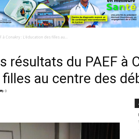
à Conakry : L’éducation des filles au...
s résultats du PAEF à C
filles au centre des dé
0