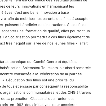
département est convaincu des résultats positifs de
aines de leurs innovations en harmonisant les
 élèves, c’est une belle innovation à base
e afin de mobiliser les parents des filles à accepter
les puissent bénéficier des instructions. Si ces filles
 accepter une formation de qualité, elles pourront un
. La Scolarisation permettra à ces filles également de
 très négatif sur la vie de nos jeunes filles », a fait
étariat technique du Comité Genre et équité au
alphabétisation, Salématou Toumkara a d’abord remercié
rencontre consacrée à la célébration de la journée
. « L’éducation des filles est une priorité du
 de tous et engage par conséquent la responsabilité
vé, organisations communautaires et des ONG à travers
 de sa promotion. C’est ainsi que l’union des
 pris en 1992 deux initiatives pour accélérer