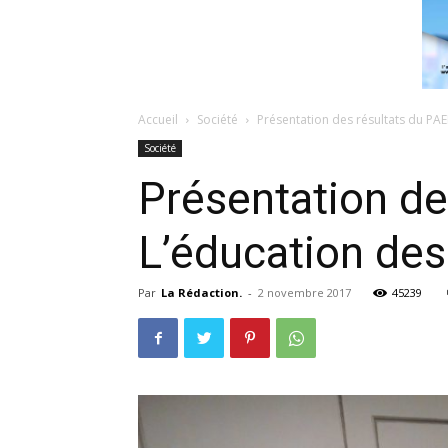
Accueil
Société
Présentation des résultats du PAEF 
Société
Présentation de
L’éducation des 
Par
La Rédaction.
-
2 novembre 2017
45239