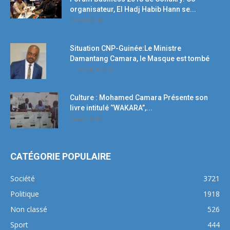
organisateur, El Hadj Habib Hann se...
19 avril 2018
Situation CNP-Guinée:Le Ministre
Damantang Camara, le Masque est tombé
11 octobre 2017
Culture : Mohamed Camara Présente son
livre intitulé ‘’WAKARA’’,...
5 mars 2018
CATÉGORIE POPULAIRE
Société
3721
Politique
1918
Non classé
526
Sport
444