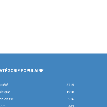
ATÉGORIE POPULAIRE
ciété
3715
litique
1918
on classé
526
ort
443