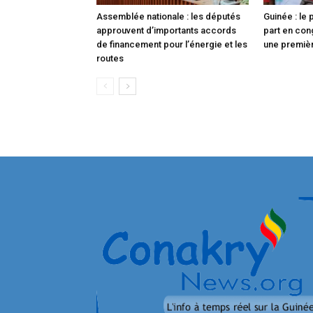
Assemblée nationale : les députés
Guinée : le
approuvent d’importants accords
part en con
de financement pour l’énergie et les
une premièr
routes