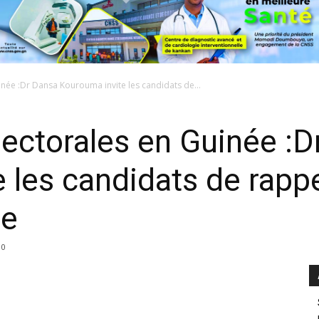
inée :Dr Dansa Kourouma invite les candidats de...
lectorales en Guinée :
 les candidats de rappe
re
0