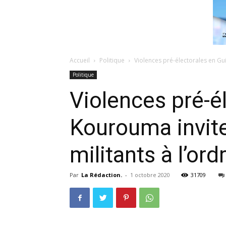
Accueil
Politique
Violences pré-électorales en Gu
Politique
Violences pré-é
Kourouma invite
militants à l’ord
Par
La Rédaction.
-
1 octobre 2020
31709