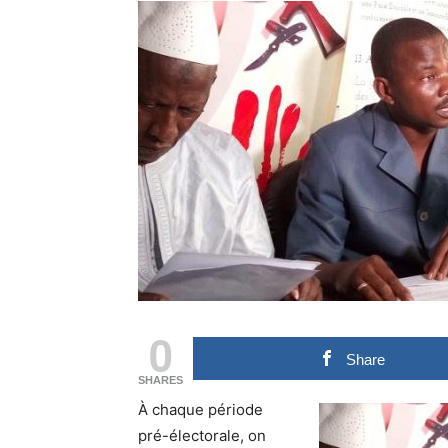
0
Share
SHARES
À
chaque période
pré-électorale, on