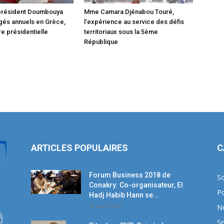
 président Doumbouya
Mme Camara Djénabou Touré,
gés annuels en Grèce,
l’expérience au service des défis
e présidentielle
territoriaux sous la 5ème
République
ARTICLES POPULAIRES
C
Forum Business 2018 de
So
Conakry: Co-organisateur, El
Po
Hadj Habib Hann se...
19 avril 2018
N
Sp