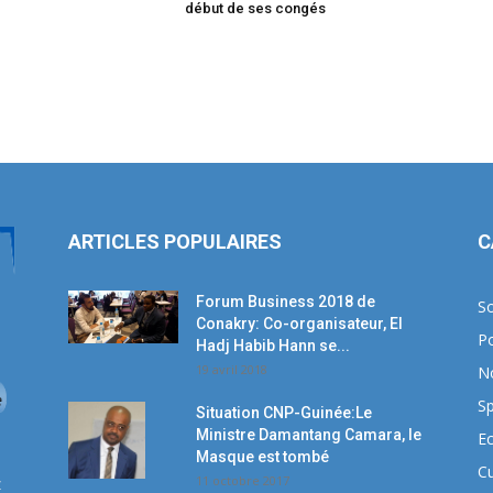
début de ses congés
ARTICLES POPULAIRES
C
Forum Business 2018 de
So
Conakry: Co-organisateur, El
Po
Hadj Habib Hann se...
19 avril 2018
N
Sp
Situation CNP-Guinée:Le
Ministre Damantang Camara, le
E
Masque est tombé
Cu
11 octobre 2017
z