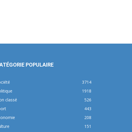
ATÉGORIE POPULAIRE
ciété
3714
litique
1918
on classé
526
ort
443
conomie
208
lture
151