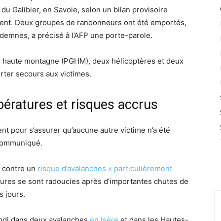
du Galibier, en Savoie, selon un bilan provisoire
ent. Deux groupes de randonneurs ont été emportés,
demnes, a précisé à l’AFP une porte-parole.
de haute montagne (PGHM), deux hélicoptères et deux
rter secours aux victimes.
ratures et risques accrus
t pour s’assurer qu’aucune autre victime n’a été
 communiqué.
i contre un
risque d’avalanches « particulièrement
ures se sont radoucies après d’importantes chutes de
s jours.
undi dans deux avalanches
en Isère
et dans les Hautes-