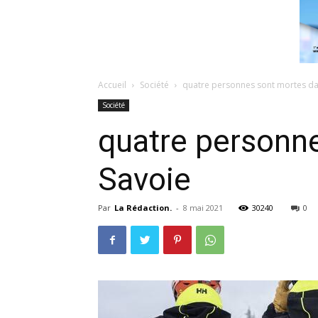
Accueil
Société
quatre personnes sont mortes da
Société
quatre personn
Savoie
Par
La Rédaction.
-
8 mai 2021
30240
0