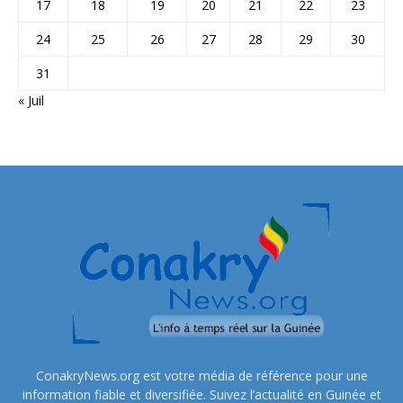
17
18
19
20
21
22
23
24
25
26
27
28
29
30
31
« Juil
ConakryNews.org est votre média de référence pour une
information fiable et diversifiée. Suivez l’actualité en Guinée et