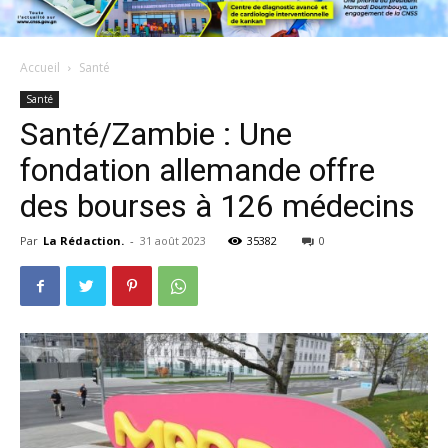
Accueil
Santé
Santé
Santé/Zambie : Une
fondation allemande offre
des bourses à 126 médecins
Par
La Rédaction.
-
31 août 2023
35382
0