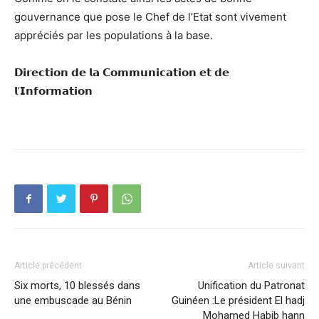
gouvernance que pose le Chef de l’Etat sont vivement
appréciés par les populations à la base.
𝗗𝗶𝗿𝗲𝗰𝘁𝗶𝗼𝗻 𝗱𝗲 𝗹𝗮 𝗖𝗼𝗺𝗺𝘂𝗻𝗶𝗰𝗮𝘁𝗶𝗼𝗻 𝗲𝘁 𝗱𝗲
𝗹’𝗜𝗻𝗳𝗼𝗿𝗺𝗮𝘁𝗶𝗼𝗻
Article précédent
Article suivant
Six morts, 10 blessés dans
Unification du Patronat
une embuscade au Bénin
Guinéen :Le président El hadj
Mohamed Habib hann