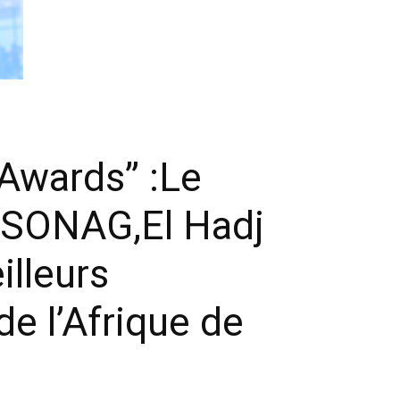
Awards’’ :Le
a SONAG,El Hadj
lleurs
de l’Afrique de