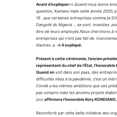
Avant d’expliquer:‹‹
Quand nous avons entam
question, Kamano mais cette année 2020, pou
19 , que certaines entreprises comme,la S
Dangoté du Nigeria … se sont investies pour
être de leurs employés.
Nous cherchons à re
entreprises qui n’ont pas fait de licencieme
d’autres
,a
-t-il expliqué.
Présent à cette cérémonie, l’ancien prèsid
représentant du chef de l’État, l’honorable 
Quand on
voit dans son pays, des entrepri
difficultés liées à la pandémie, c’est un mér
Condé a les mêmes ambitions que ses prédéc
pas compris mais les anciens projets élaboré
jour
,
affirmera l’honorable Kory KONDIANO, h
Réconforté par cette belle initiative des o