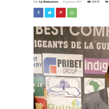
Par
La Rédaction.
-
31 janvier 2021
32974