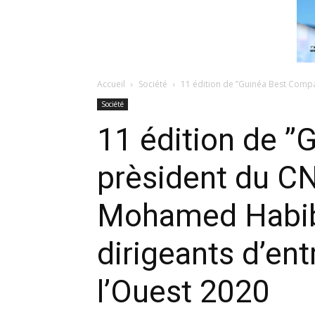
Accueil
Société
11 édition de ’’Guinéa Best Compa
Société
11 édition de ’
prèsident du C
Mohamed Habib 
dirigeants d’ent
l’Ouest 2020