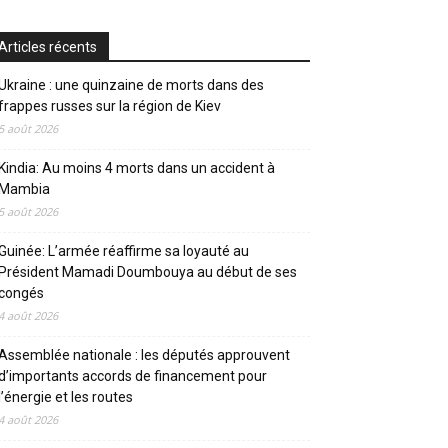
Articles récents
Ukraine : une quinzaine de morts dans des
frappes russes sur la région de Kiev
5 août 2026
Kindia: Au moins 4 morts dans un accident à
Mambia
5 août 2026
Guinée: L’armée réaffirme sa loyauté au
Président Mamadi Doumbouya au début de ses
congés
4 août 2026
Assemblée nationale : les députés approuvent
d’importants accords de financement pour
l’énergie et les routes
4 août 2026