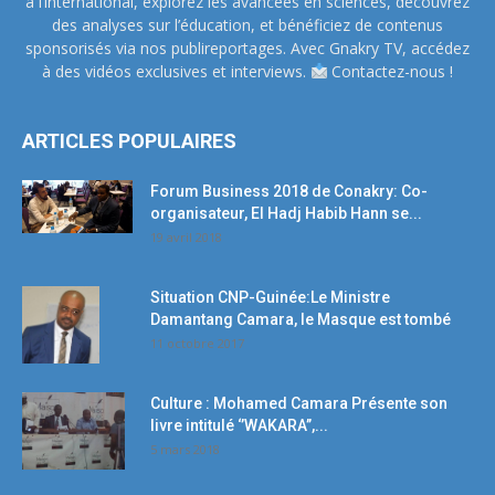
à l’international, explorez les avancées en sciences, découvrez
des analyses sur l’éducation, et bénéficiez de contenus
sponsorisés via nos publireportages. Avec Gnakry TV, accédez
à des vidéos exclusives et interviews.
Contactez-nous !
ARTICLES POPULAIRES
Forum Business 2018 de Conakry: Co-
organisateur, El Hadj Habib Hann se...
19 avril 2018
Situation CNP-Guinée:Le Ministre
Damantang Camara, le Masque est tombé
11 octobre 2017
Culture : Mohamed Camara Présente son
livre intitulé ‘’WAKARA’’,...
5 mars 2018