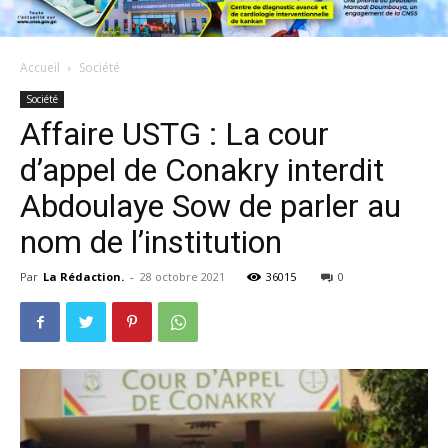
Accueil
Société
Société
Affaire USTG : La cour
d’appel de Conakry interdit
Abdoulaye Sow de parler au
nom de l’institution
Par
La Rédaction.
-
28 octobre 2021
36015
0